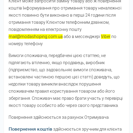
Клієнт може запросити заміну товару або ж повернення
коштів Інформування про отримання товару неналежної
якості повинно бути виконано в перші 24 години після
отримання товару Клієнтом телефонним дзвінком,
повідомленням на електронну пошту
mail@modashoping.com.ua
або в мессенджері
Viber
по
номеру телефону
Вимоги споживача, передбачені цією статтею, не
підлягають втіленню, якщо продавець, виробник
(підприємство, що задовольняє вимоги споживача,
встановлені частиною першою цієї статті) доведуть, що
недоліки товару виникли внаслідок порушення
споживачем правил користування товаром або його
зберігання. Споживач має право брати участь у перевірці
якості товару особисто або через свого представника.
Повернення здійснюється за рахунок Отримувача.
Повернення коштів
здійснюється зручним для клієнта